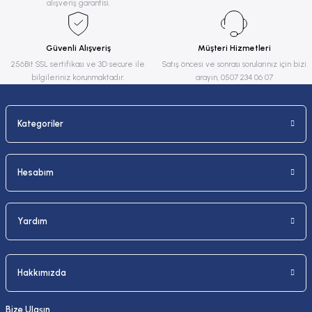
alışveriş garantisi.
Ürün bilgilerinde hatalar bulunuyor.
Ürün fiyatı diğer sitelerden daha pahalı.
Güvenli Alışveriş
Müşteri Hizmetleri
Bu ürüne benzer farklı alternatifler olmalı.
256Bit SSL sertifikası ve 3D secure ile
Satış öncesi ve sonrası sorularınız için bizi
bilgileriniz korunmaktadır.
arayın, 0507 234 06 07
Kategoriler
Gönder
Hesabım
Yardım
Hakkımızda
Bize Ulaşın