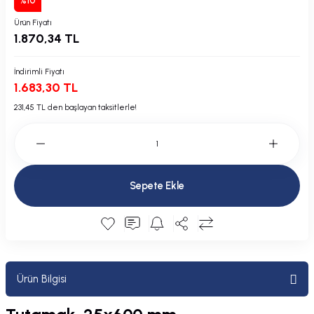
%10
Plastik Kapak / Dolap / Yuva
Ürün Fiyatı
1.870,34 TL
Şamandıra ve Ekipmanı
İndirimli Fiyatı
Silecek
1.683,30 TL
231,45 TL den başlayan taksitlerle!
Tahliye Borusu, Firar, Miçoz
Tente Malzemesi
Usturmaça ve Ekipmanı
Sepete Ekle
Ürün Bilgisi