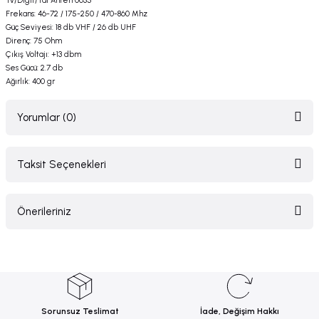
Tv/Dıgıt/Tal Anten 0035
Frekans: 46-72 / 175-250 / 470-860 Mhz
Güç Seviyesi: 18 db VHF / 26 db UHF
Direnç: 75 Ohm
Çıkış Voltajı: +13 dbm
Ses Gücü: 2.7 db
Ağırlık: 400 gr
Yorumlar (0)
Taksit Seçenekleri
Bu ürüne ilk yorumu siz yapın!
Önerileriniz
Yorum Yaz
Bu ürünün fiyat bilgisi, resim, ürün açıklamalarında ve diğer konularda
yetersiz gördüğünüz noktaları öneri formunu kullanarak tarafımıza
iletebilirsiniz.
Görüş ve önerileriniz için teşekkür ederiz.
Sorunsuz Teslimat
İade, Değişim Hakkı