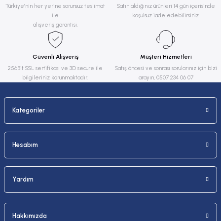
Ürün resmi kalitesiz, bozuk veya görüntülenemiyor.
Türkiye’nin her yerine sorunsuz teslimat
Satın aldığınız ürünleri 14 gün içerisinde
ile
koşulsuz iade edebilirsiniz.
Ürün açıklamasında eksik bilgiler bulunuyor.
alışveriş garantisi.
Ürün bilgilerinde hatalar bulunuyor.
Ürün fiyatı diğer sitelerden daha pahalı.
Güvenli Alışveriş
Müşteri Hizmetleri
Bu ürüne benzer farklı alternatifler olmalı.
256Bit SSL sertifikası ve 3D secure ile
Satış öncesi ve sonrası sorularınız için bizi
bilgileriniz korunmaktadır.
arayın, 0507 234 06 07
Kategoriler
Gönder
Hesabım
Yardım
Hakkımızda