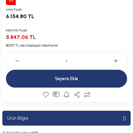
%5
Plastik Kapak / Dolap / Yuva
Ürün Fiyatı
6.154,80 TL
Şamandıra ve Ekipmanı
İndirimli Fiyatı
Silecek
5.847,06 TL
803,97 TL den başlayan taksitlerle!
Tahliye Borusu, Firar, Miçoz
Tente Malzemesi
Usturmaça ve Ekipmanı
Sepete Ekle
Ürün Bilgisi