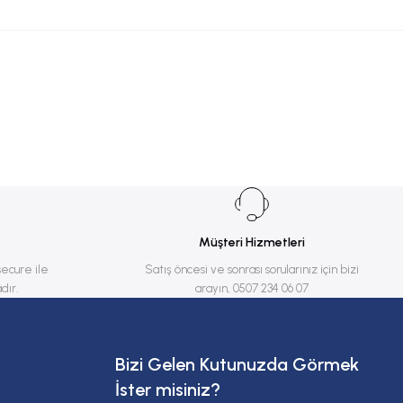
Müşteri Hizmetleri
secure ile
Satış öncesi ve sonrası sorularınız için bizi
dır.
arayın, 0507 234 06 07
Bizi Gelen Kutunuzda Görmek
İster misiniz?