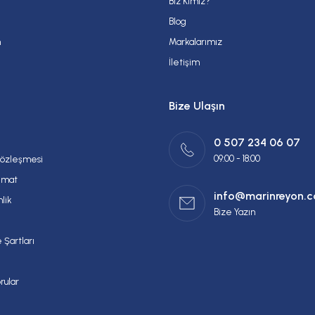
Biz Kimiz?
Gönder
Blog
m
Markalarımız
İletişim
Bize Ulaşın
0 507 234 06 07
09:00 - 18:00
Sözleşmesi
imat
info@marinreyon.
nlik
Bize Yazın
 Şartları
rular