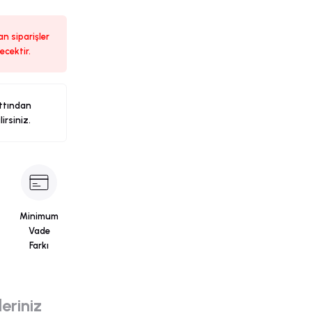
n siparişler
ecektir.
ttından
ilirsiniz.
Minimum
Vade
Farkı
eriniz