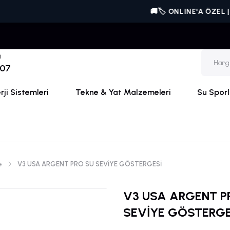
🚚🏷️ ONLINE'A ÖZEL | Victr
i
 07
ji Sistemleri
Tekne & Yat Malzemeleri
Su Sporl
e
V3 USA ARGENT PRO SU SEVİYE GÖSTERGESİ
V3 USA ARGENT P
SEVİYE GÖSTERGE