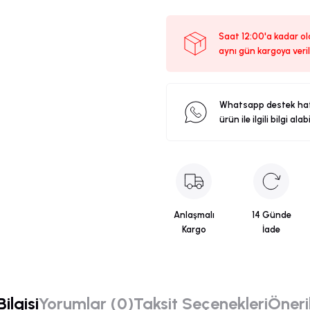
Saat 12:00'a kadar ola
aynı gün kargoya veril
Whatsapp destek ha
ürün ile ilgili bilgi alab
Anlaşmalı
14 Günde
Kargo
İade
ilgisi
Yorumlar (0)
Taksit Seçenekleri
Öneril