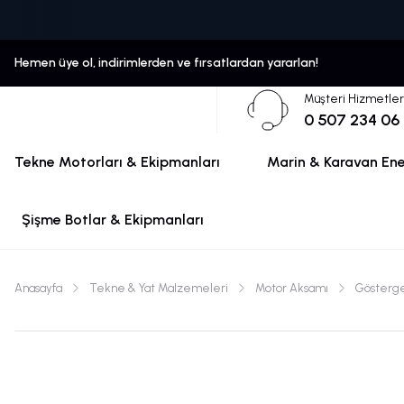
Hemen üye ol, indirimlerden ve fırsatlardan yararlan!
Müşteri Hizmetler
0 507 234 06
Tekne Motorları & Ekipmanları
Marin & Karavan Ener
Şişme Botlar & Ekipmanları
Anasayfa
Tekne & Yat Malzemeleri
Motor Aksamı
Gösterg