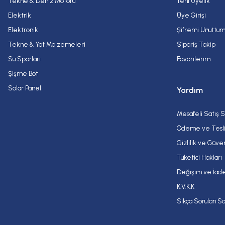
Tekne & Deniz Motoru
Yeni Üyelik
Elektrik
Üye Girişi
Elektronik
Şifremi Unuttu
Tekne & Yat Malzemeleri
Sipariş Takip
Su Sporları
Favorilerim
Şişme Bot
Solar Panel
Yardım
Mesafeli Satış 
Ödeme ve Tesl
Gizlilik ve Güve
Tüketici Hakları
Değişim ve İade
K.V.K.K
Sıkça Sorulan So