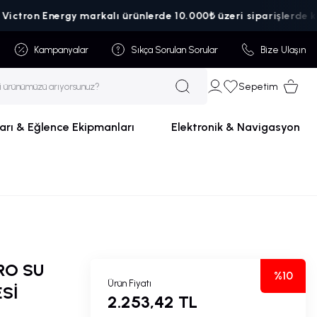
on Energy markalı ürünlerde 10.000₺ üzeri siparişlerde kargo üc
Kampanyalar
Sıkça Sorulan Sorular
Bize Ulaşın
Sepetim
arı & Eğlence Ekipmanları
Elektronik & Navigasyon
RO SU
%10
Ürün Fiyatı
Sİ
2.253,42 TL