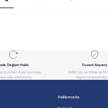
rsiz gördüğünüz noktaları öneri formunu kullanarak tarafımıza iletebilirsiniz.
Bu ürüne ilk yorumu siz yapın!
Yorum Yaz
İade, Değişim Hakkı
Güvenli Alışveriş
ğınız ürünleri 14 gün içerisinde
256Bit SSL sertifikası ve 3D 
ulsuz iade edebilirsiniz.
bilgileriniz korunmakta
Hakkımızda