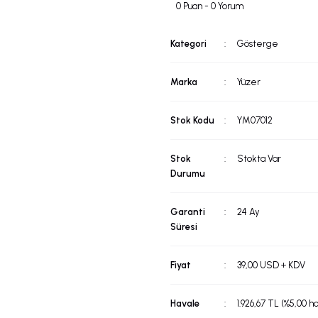
0 Puan - 0 Yorum
Kategori
Gösterge
Marka
Yüzer
Stok Kodu
YM07012
Stok
Stokta Var
Durumu
Garanti
24 Ay
Süresi
Fiyat
39,00 USD + KDV
Havale
1.926,67 TL (%5,00 h