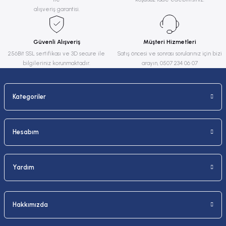
Ürün açıklamasında eksik bilgiler bulunuyor.
alışveriş garantisi.
Ürün bilgilerinde hatalar bulunuyor.
Ürün fiyatı diğer sitelerden daha pahalı.
Güvenli Alışveriş
Müşteri Hizmetleri
Bu ürüne benzer farklı alternatifler olmalı.
256Bit SSL sertifikası ve 3D secure ile
Satış öncesi ve sonrası sorularınız için bizi
bilgileriniz korunmaktadır.
arayın, 0507 234 06 07
Kategoriler
Gönder
Hesabım
Yardım
Hakkımızda