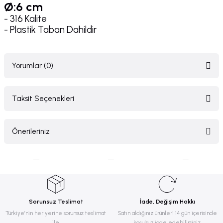
Ø:6 cm
- 316 Kalite
- Plastik Taban Dahildir
Yorumlar (0)
Taksit Seçenekleri
Bu ürüne ilk yorumu siz yapın!
Önerileriniz
Yorum Yaz
Bu ürünün fiyat bilgisi, resim, ürün açıklamalarında ve diğer konularda
yetersiz gördüğünüz noktaları öneri formunu kullanarak tarafımıza
iletebilirsiniz.
Görüş ve önerileriniz için teşekkür ederiz.
Sorunsuz Teslimat
İade, Değişim Hakkı
Ürün resmi kalitesiz, bozuk veya görüntülenemiyor.
Türkiye’nin her yerine sorunsuz teslimat
Satın aldığınız ürünleri 14 gün içerisinde
ile
koşulsuz iade edebilirsiniz.