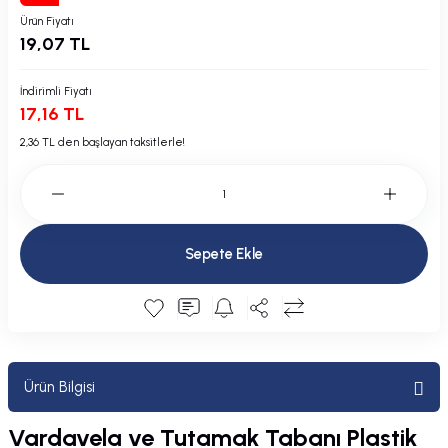
Plastik Kapak / Dolap / Yuva
Ürün Fiyatı
19,07 TL
Şamandıra ve Ekipmanı
İndirimli Fiyatı
17,16 TL
Silecek
2,36 TL den başlayan taksitlerle!
Tahliye Borusu, Firar, Miçoz
Tente Malzemesi
Sepete Ekle
Usturmaça ve Ekipmanı
Ürün Bilgisi
Vardavela ve Tutamak Tabanı Plastik