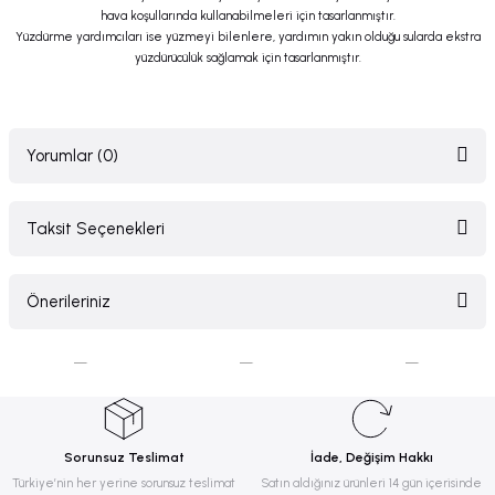
hava koşullarında kullanabilmeleri için tasarlanmıştır.
Yüzdürme yardımcıları ise yüzmeyi bilenlere, yardımın yakın olduğu sularda ekstra
yüzdürücülük sağlamak için tasarlanmıştır.
Yorumlar (0)
Taksit Seçenekleri
Bu ürüne ilk yorumu siz yapın!
Önerileriniz
Yorum Yaz
Bu ürünün fiyat bilgisi, resim, ürün açıklamalarında ve diğer konularda
yetersiz gördüğünüz noktaları öneri formunu kullanarak tarafımıza
iletebilirsiniz.
Görüş ve önerileriniz için teşekkür ederiz.
Sorunsuz Teslimat
İade, Değişim Hakkı
Ürün resmi kalitesiz, bozuk veya görüntülenemiyor.
Türkiye’nin her yerine sorunsuz teslimat
Satın aldığınız ürünleri 14 gün içerisinde