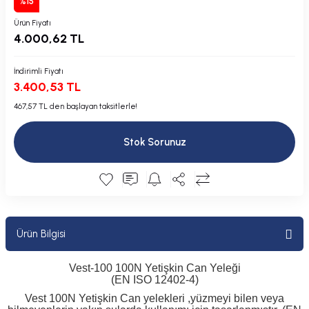
%15
Plastik Kapak / Dolap / Yuva
Ürün Fiyatı
4.000,62 TL
Şamandıra ve Ekipmanı
İndirimli Fiyatı
Silecek
3.400,53 TL
467,57 TL den başlayan taksitlerle!
Tahliye Borusu, Firar, Miçoz
Stok Sorunuz
Tente Malzemesi
Usturmaça ve Ekipmanı
Ürün Bilgisi
Vest-100 100N Yetişkin Can Yeleği
(EN ISO 12402-4)
Vest 100N Yetişkin Can yelekleri ,yüzmeyi bilen veya