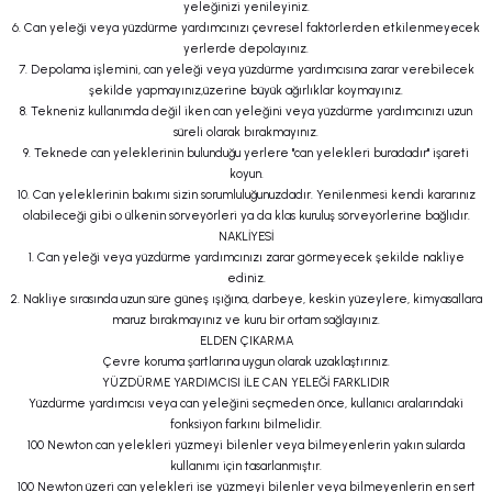
yeleğinizi yenileyiniz.
6. Can yeleği veya yüzdürme yardımcınızı çevresel faktörlerden etkilenmeyecek
yerlerde depolayınız.
7. Depolama işlemini, can yeleği veya yüzdürme yardımcısına zarar verebilecek
şekilde yapmayınız,üzerine büyük ağırlıklar koymayınız.
8. Tekneniz kullanımda değil iken can yeleğini veya yüzdürme yardımcınızı uzun
süreli olarak bırakmayınız.
9. Teknede can yeleklerinin bulunduğu yerlere "can yelekleri buradadır" işareti
koyun.
10. Can yeleklerinin bakımı sizin sorumluluğunuzdadır. Yenilenmesi kendi kararınız
olabileceği gibi o ülkenin sörveyörleri ya da klas kuruluş sörveyörlerine bağlıdır.
NAKLİYESİ
1. Can yeleği veya yüzdürme yardımcınızı zarar görmeyecek şekilde nakliye
ediniz.
2. Nakliye sırasında uzun süre güneş ışığına, darbeye, keskin yüzeylere, kimyasallara
maruz bırakmayınız ve kuru bir ortam sağlayınız.
ELDEN ÇIKARMA
Çevre koruma şartlarına uygun olarak uzaklaştırınız.
YÜZDÜRME YARDIMCISI İLE CAN YELEĞİ FARKLIDIR
Yüzdürme yardımcısı veya can yeleğini seçmeden önce, kullanıcı aralarındaki
fonksiyon farkını bilmelidir.
100 Newton can yelekleri yüzmeyi bilenler veya bilmeyenlerin yakın sularda
kullanımı için tasarlanmıştır.
100 Newton üzeri can yelekleri ise yüzmeyi bilenler veya bilmeyenlerin en sert