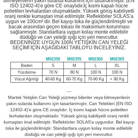
bilmeyenlerin yakın sularda kullanımı için tasarlanmıştır. (EN
ISO 12402-4)'e göre CE onaylıdır.İç kısmı kapalı hücre
polietilen levhalardan oluşmaktadır. Yüksek görüş kabiliyetli
oranj renkte kumaştan imal edilmiştir. Reflektörler SOLAS'a
uygun ve 100cm² dir. Bel kayışı toka ile güçlendirilmiştir ve
bacak arasından geçen tokası ile maksimum korunması
sağlanmıştır. Standartlara uygun kolay monte edilebilir
düdüğü ve can yeleği ışığı için yeri mevcuttur.
BEDENİNİZE UYGUN 100N YETİŞKİN CAN YELEĞİ
SEÇİMİ İÇİN AŞAĞIDAKİ TABLOYU İNCELEYİNİZ.
M02350
M02355
M02360
M02365
Beden
S
M
L
XL
Yüzdürme
70 N
80 N
100 N
100 N
Vücut Ağırlığı
40-60 Kg
60-70 Kg
70-90 Kg
+ 90 Kg
---
Martek Yetişkin Can Yeleği yüzmeyi bilenler veya bilmeyenlerin
yakın sularda kullanımı için tasarlanmıştır. Can Yelekleri (EN ISO
12402-4)'e göre CE onaylıdır. İç kısmı kapalı hücre polietilen
levhalardan oluşmaktadır. Yüksek görüş kabiliyetli oranj renkli
kumaştan imal edilmiştir. Reflektörler SOLAS'a uygundur. Bel kayışı
toka ile güçlendirilmiştir. Standartlara uygun kolay monte edilebilir
düdüğü ve can yeleği ışığı için yeri mevcuttur.