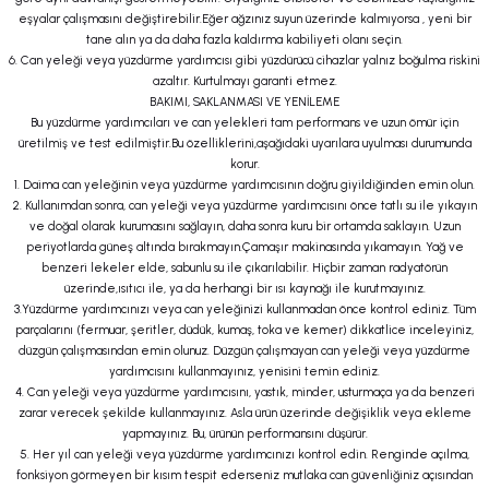
eşyalar çalışmasını değiştirebilir.Eğer ağzınız suyun üzerinde kalmıyorsa , yeni bir
tane alın ya da daha fazla kaldırma kabiliyeti olanı seçin.
6. Can yeleği veya yüzdürme yardımcısı gibi yüzdürücü cihazlar yalnız boğulma riskini
azaltır. Kurtulmayı garanti etmez.
BAKIMI, SAKLANMASI VE YENİLEME
Bu yüzdürme yardımcıları ve can yelekleri tam performans ve uzun ömür için
üretilmiş ve test edilmiştir.Bu özelliklerini,aşağıdaki uyarılara uyulması durumunda
korur.
1. Daima can yeleğinin veya yüzdürme yardımcısının doğru giyildiğinden emin olun.
2. Kullanımdan sonra, can yeleği veya yüzdürme yardımcısını önce tatlı su ile yıkayın
ve doğal olarak kurumasını sağlayın, daha sonra kuru bir ortamda saklayın. Uzun
periyotlarda güneş altında bırakmayın.Çamaşır makinasında yıkamayın. Yağ ve
benzeri lekeler elde, sabunlu su ile çıkarılabilir. Hiçbir zaman radyatörün
üzerinde,ısıtıcı ile, ya da herhangi bir ısı kaynağı ile kurutmayınız.
3.Yüzdürme yardımcınızı veya can yeleğinizi kullanmadan önce kontrol ediniz. Tüm
parçalarını (fermuar, şeritler, düdük, kumaş, toka ve kemer) dikkatlice inceleyiniz,
düzgün çalışmasından emin olunuz. Düzgün çalışmayan can yeleği veya yüzdürme
yardımcısını kullanmayınız, yenisini temin ediniz.
4. Can yeleği veya yüzdürme yardımcısını, yastık, minder, usturmaça ya da benzeri
zarar verecek şekilde kullanmayınız. Asla ürün üzerinde değişiklik veya ekleme
yapmayınız. Bu, ürünün performansını düşürür.
5. Her yıl can yeleği veya yüzdürme yardımcınızı kontrol edin. Renginde açılma,
fonksiyon görmeyen bir kısım tespit ederseniz mutlaka can güvenliğiniz açısından