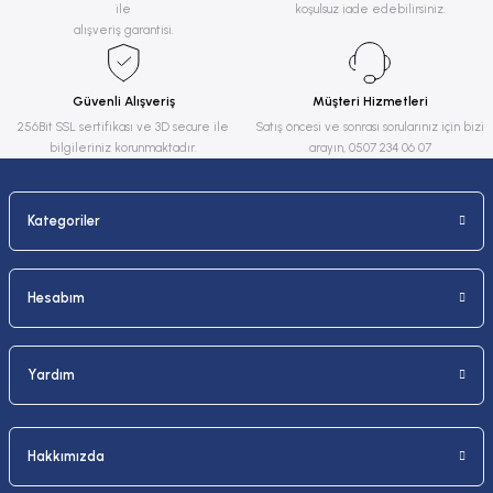
ile
koşulsuz iade edebilirsiniz.
Ürün açıklamasında eksik bilgiler bulunuyor.
alışveriş garantisi.
Ürün bilgilerinde hatalar bulunuyor.
Ürün fiyatı diğer sitelerden daha pahalı.
Güvenli Alışveriş
Müşteri Hizmetleri
Bu ürüne benzer farklı alternatifler olmalı.
256Bit SSL sertifikası ve 3D secure ile
Satış öncesi ve sonrası sorularınız için bizi
bilgileriniz korunmaktadır.
arayın, 0507 234 06 07
Kategoriler
Gönder
Hesabım
Yardım
Hakkımızda