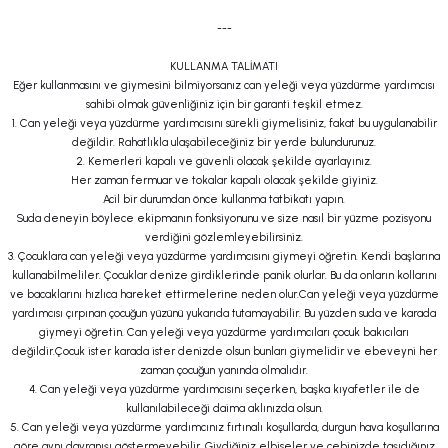
---
KULLANMA TALİMATI
Eğer kullanmasını ve giymesini bilmiyorsanız can yeleği veya yüzdürme yardımcısı
sahibi olmak güvenliğiniz için bir garanti teşkil etmez.
1. Can yeleği veya yüzdürme yardımcısını sürekli giymelisiniz, fakat bu uygulanabilir
değildir. Rahatlıkla ulaşabileceğiniz bir yerde bulundurunuz.
2. Kemerleri kapalı ve güvenli olacak şekilde ayarlayınız.
Her zaman fermuar ve tokalar kapalı olacak şekilde giyiniz.
Acil bir durumdan önce kullanma tatbikatı yapın.
Suda deneyin böylece ekipmanın fonksiyonunu ve size nasıl bir yüzme pozisyonu
verdiğini gözlemleyebilirsiniz.
3. Çocuklara can yeleği veya yüzdürme yardımcısını giymeyi öğretin. Kendi başlarına
kullanabilmeliler. Çocuklar denize girdiklerinde panik olurlar. Bu da onların kollarını
ve bacaklarını hızlıca hareket ettirmelerine neden olur.Can yeleği veya yüzdürme
yardımcısı çırpınan çocuğun yüzünü yukarıda tutamayabilir. Bu yüzden suda ve karada
giymeyi öğretin. Can yeleği veya yüzdürme yardımcıları çocuk bakıcıları
değildir.Çocuk ister karada ister denizde olsun bunları giymelidir ve ebeveyni her
zaman çocuğun yanında olmalıdır.
4. Can yeleği veya yüzdürme yardımcısını seçerken, başka kıyafetler ile de
kullanılabileceği daima aklınızda olsun.
5. Can yeleği veya yüzdürme yardımcınız fırtınalı koşullarda, durgun hava koşullarına
göre aynı davranışı göstermeyebilir. Giydiğiniz elbiseler ve cebinizde taşıdığınız