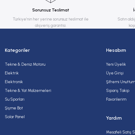
Ürün bilgilerinde hatalar bulunuyor.
Sorunsuz Teslimat
Ürün fiyatı diğer sitelerden daha pahalı.
Türkiye’nin her yerine sorunsuz teslimat ile
Satın aldı
alışveriş garantisi.
koş
Bu ürüne benzer farklı alternatifler olmalı.
Kategoriler
Hesabım
Tekne & Deniz Motoru
Yeni Üyelik
Elektrik
Üye Girişi
Elektronik
Şifremi Unuttu
Tekne & Yat Malzemeleri
Sipariş Takip
Su Sporları
Favorilerim
Şişme Bot
Solar Panel
Yardım
Mesafeli Satış 