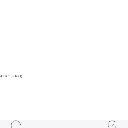
(1.88:1, 2.63:1)
rsiz gördüğünüz noktaları öneri formunu kullanarak tarafımıza iletebilirsiniz.
Bu ürüne ilk yorumu siz yapın!
Yorum Yaz