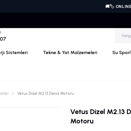
🚚🏷️ ONLINE'A ÖZE
i
 07
ji Sistemleri
Tekne & Yat Malzemeleri
Su Sporl
rları
Vetus Dizel M2.13 Deniz Motoru
Vetus Dizel M2.13 
Motoru