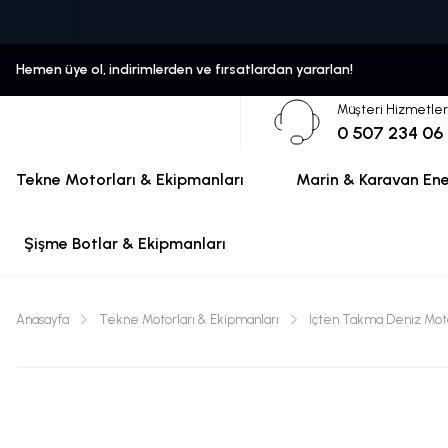
Hemen üye ol, indirimlerden ve fırsatlardan yararlan!
Müşteri Hizmetler
0 507 234 06
Tekne Motorları & Ekipmanları
Marin & Karavan Ener
Şişme Botlar & Ekipmanları
Anasayfa
Tekne Motorları & Ekipmanları
İçten Takma Deniz Moto