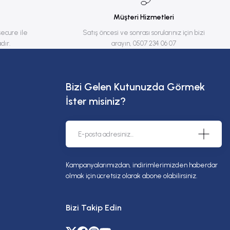
Müşteri Hizmetleri
secure ile
Satış öncesi ve sonrası sorularınız için bizi
dır.
arayın, 0507 234 06 07
Bizi Gelen Kutunuzda Görmek
İster misiniz?
Kampanyalarımızdan, indirimlerimizden haberdar
olmak için ücretsiz olarak abone olabilirsiniz.
Bizi Takip Edin