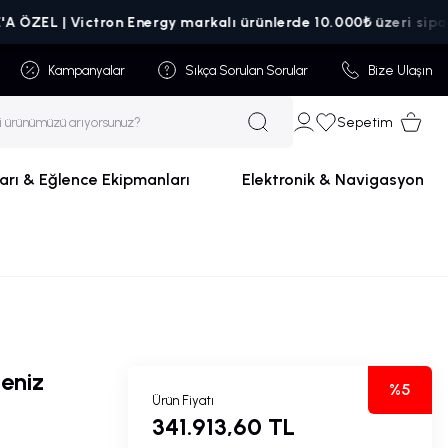
L | Victron Energy markalı ürünlerde 10.000₺ üzeri siparişlerde
Kampanyalar
Sıkça Sorulan Sorular
Bize Ulaşın
Sepetim
arı & Eğlence Ekipmanları
Elektronik & Navigasyon
Deniz
%5
Ürün Fiyatı
341.913,60 TL