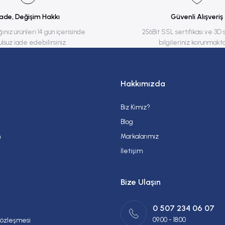
İade, Değişim Hakkı
Güvenli Alışveriş
ğınız ürünleri 14 gün içerisinde
256Bit SSL sertifikası ve 3D 
ulsuz iade edebilirsiniz.
bilgileriniz korunmakta
Hakkımızda
Biz Kimiz?
Gönder
Blog
m
Markalarımız
İletişim
Bize Ulaşın
0 507 234 06 07
09:00 - 18:00
Sözleşmesi