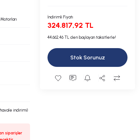
İndirimli Fiyatı
Motorları
324.817,92 TL
44.662,46 TL den başlayan taksitlerle!
Stok Sorunuz
 havale indirimi)
n siparişler
ecektir.