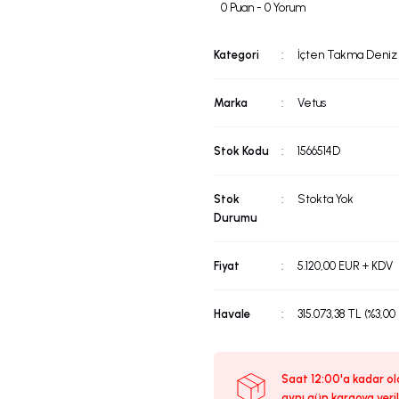
0 Puan - 0 Yorum
Kategori
İçten Takma Deniz 
Marka
Vetus
Stok Kodu
1566514D
Stok
Stokta Yok
Durumu
Fiyat
5.120,00 EUR + KDV
Havale
315.073,38 TL (%3,00
Saat 12:00'a kadar ola
aynı gün kargoya veril