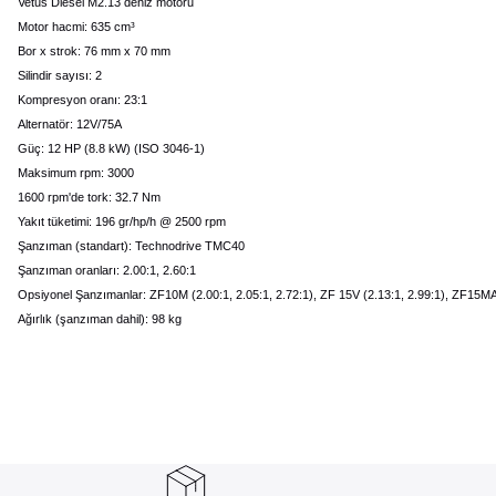
Vetus Diesel M2.13 deniz motoru
Motor hacmi: 635 cm³
Bor x strok: 76 mm x 70 mm
Silindir sayısı: 2
Kompresyon oranı: 23:1
Alternatör: 12V/75A
Güç: 12 HP (8.8 kW) (ISO 3046-1)
Maksimum rpm: 3000
1600 rpm'de tork: 32.7 Nm
Yakıt tüketimi: 196 gr/hp/h @ 2500 rpm
Şanzıman (standart): Technodrive TMC40
Şanzıman oranları: 2.00:1, 2.60:1
Opsiyonel Şanzımanlar: ZF10M (2.00:1, 2.05:1, 2.72:1), ZF 15V (2.13:1, 2.99:1), ZF15MA 
Ağırlık (şanzıman dahil): 98 kg
Bu ürünün fiyat bilgisi, resim, ürün açıklamalarında ve diğer konularda yete
Görüş ve önerileriniz için teşekkür ederiz.
Ürün resmi kalitesiz, bozuk veya görüntülenemiyor.
Ürün açıklamasında eksik bilgiler bulunuyor.