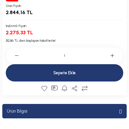
Plastik Kapak / Dolap / Yuva
Ürün Fiyatı
2.844,16 TL
Şamandıra ve Ekipmanı
İndirimli Fiyatı
2.275,33 TL
Silecek
312,86 TL den başlayan taksitlerle!
Tahliye Borusu, Firar, Miçoz
Tente Malzemesi
Sepete Ekle
Usturmaça ve Ekipmanı
Ürün Bilgisi