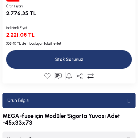
Plastik Kapak / Dolap / Yuva
Ürün Fiyatı
2.776,35 TL
Şamandıra ve Ekipmanı
İndirimli Fiyatı
2.221,08 TL
Silecek
305,40 TL den başlayan taksitlerle!
Tahliye Borusu, Firar, Miçoz
Stok Sorunuz
Tente Malzemesi
Usturmaça ve Ekipmanı
Ürün Bilgisi
MEGA-fuse için Modüler Sigorta Yuvası Adet
-45x33x73