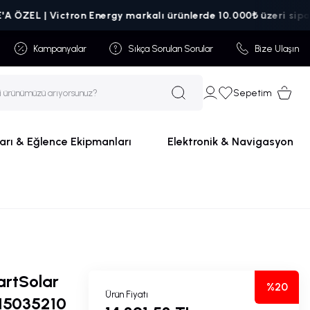
L | Victron Energy markalı ürünlerde 10.000₺ üzeri siparişlerd
Kampanyalar
Sıkça Sorulan Sorular
Bize Ulaşın
Sepetim
arı & Eğlence Ekipmanları
Elektronik & Navigasyon
artSolar
%20
Ürün Fiyatı
15035210