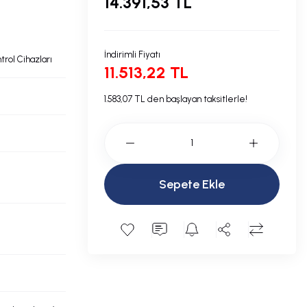
14.391,53 TL
İndirimli Fiyatı
trol Cihazları
11.513,22 TL
1.583,07 TL den başlayan taksitlerle!
Sepete Ekle