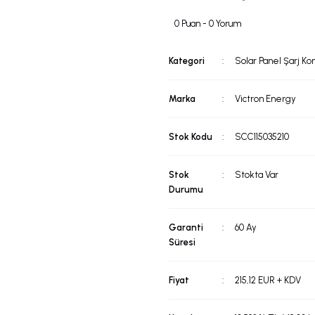
0 Puan - 0 Yorum
Kategori
Solar Panel Şarj Kon
Marka
Victron Energy
Stok Kodu
SCC115035210
Stok
Stokta Var
Durumu
Garanti
60 Ay
Süresi
Fiyat
215,12 EUR + KDV