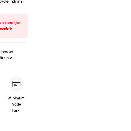
avale indirimi)
n siparişler
ecektir.
ttından
ilirsiniz.
Minimum
Vade
Farkı