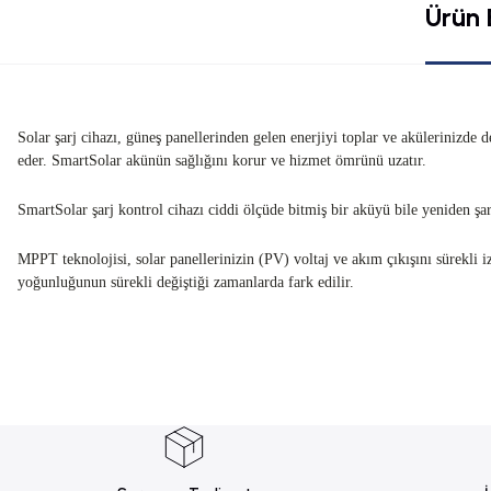
Ürün B
Solar şarj cihazı, güneş panellerinden gelen enerjiyi toplar ve akülerinizd
eder. SmartSolar akünün sağlığını korur ve hizmet ömrünü uzatır.
SmartSolar şarj kontrol cihazı ciddi ölçüde bitmiş bir aküyü bile yeniden şar
MPPT teknolojisi, solar panellerinizin (PV) voltaj ve akım çıkışını sürekli 
yoğunluğunun sürekli değiştiği zamanlarda fark edilir.
Bu ürünün fiyat bilgisi, resim, ürün açıklamalarında ve diğer konularda yete
Görüş ve önerileriniz için teşekkür ederiz.
Ürün resmi kalitesiz, bozuk veya görüntülenemiyor.
Ürün açıklamasında eksik bilgiler bulunuyor.
Ürün bilgilerinde hatalar bulunuyor.