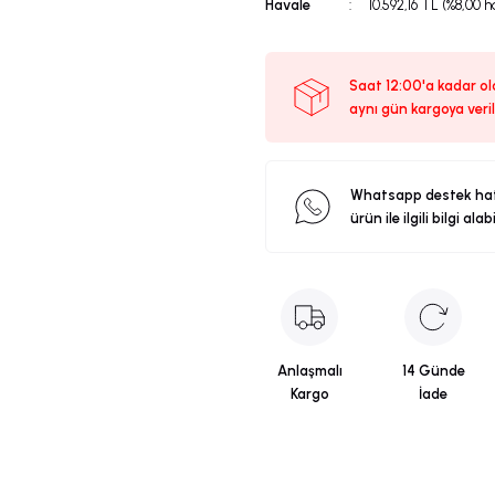
Havale
10.592,16 TL (%8,00 h
Saat 12:00'a kadar ola
aynı gün kargoya veril
Whatsapp destek ha
ürün ile ilgili bilgi alab
Anlaşmalı
14 Günde
Kargo
İade