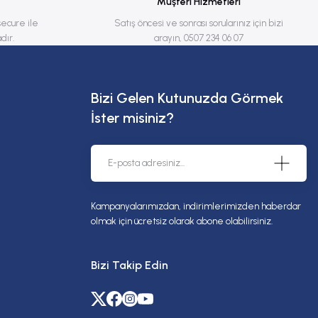
Müşteri Hizmetleri
secure ile
Satış öncesi ve sonrası sorularınız için bizi
dır.
arayın, 0507 234 06 07
Bizi Gelen Kutunuzda Görmek
İster misiniz?
Kampanyalarımızdan, indirimlerimizden haberdar
olmak için ücretsiz olarak abone olabilirsiniz.
Bizi Takip Edin