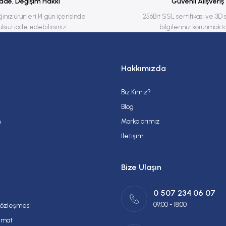
İade, Değişim Hakkı
Güvenli Alışveriş
ğınız ürünleri 14 gün içerisinde
256Bit SSL sertifikası ve 3D 
ulsuz iade edebilirsiniz.
bilgileriniz korunmakta
Hakkımızda
Biz Kimiz?
Gönder
Blog
m
Markalarımız
İletişim
Bize Ulaşın
0 507 234 06 07
09:00 - 18:00
Sözleşmesi
imat