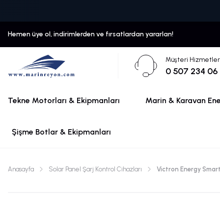
Hemen üye ol, indirimlerden ve fırsatlardan yararlan!
Müşteri Hizmetler
0 507 234 06
Tekne Motorları & Ekipmanları
Marin & Karavan Ener
Şişme Botlar & Ekipmanları
Anasayfa
Solar Panel Şarj Kontrol Cihazları
Victron Energy Smar