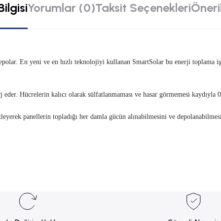
ilgisi
Yorumlar (0)
Taksit Seçenekleri
Öneril
e depolar. En yeni ve en hızlı teknolojiyi kullanan SmartSolar bu enerji toplam
j eder. Hücrelerin kalıcı olarak sülfatlanmaması ve hasar görmemesi kaydıyla 0 V
izleyerek panellerin topladığı her damla gücün alınabilmesini ve depolanabilmesi
rsiz gördüğünüz noktaları öneri formunu kullanarak tarafımıza iletebilirsiniz.
Bu ürüne ilk yorumu siz yapın!
Yorum Yaz