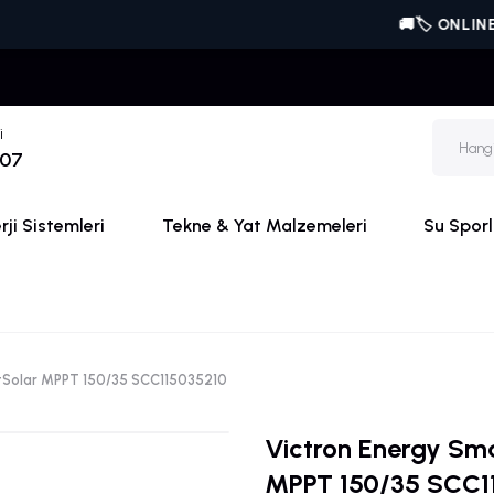
🚚🏷️ ONLINE'A ÖZE
i
 07
ji Sistemleri
Tekne & Yat Malzemeleri
Su Sporl
tSolar MPPT 150/35 SCC115035210
Victron Energy Sm
MPPT 150/35 SCC1