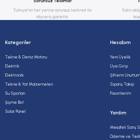
Sorunsuz Teslimat
Ürün fiyatı diğer sitelerden daha pahalı.
Türkiye’nin her yerine sorunsuz teslimat ile
Satın aldı
alışveriş garantisi.
koş
Bu ürüne benzer farklı alternatifler olmalı.
Kategoriler
Hesabım
Tekne & Deniz Motoru
Yeni Üyelik
Elektrik
Üye Girişi
Elektronik
Şifremi Unuttu
Tekne & Yat Malzemeleri
Sipariş Takip
Su Sporları
Favorilerim
Şişme Bot
Solar Panel
Yardım
Mesafeli Satış 
Ödeme ve Tesl