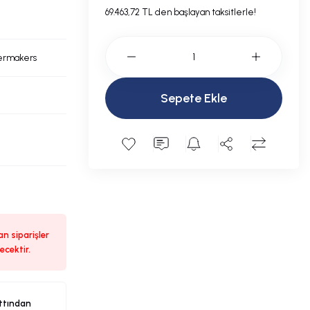
69.463,72 TL den başlayan taksitlerle!
ermakers
Sepete Ekle
n siparişler
ecektir.
ttından