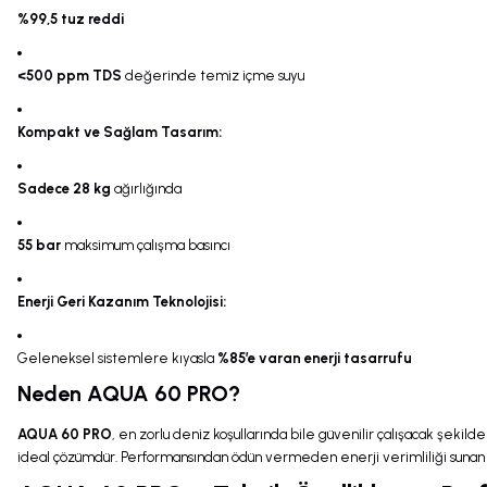
%99,5 tuz reddi
<500 ppm TDS
değerinde temiz içme suyu
Kompakt ve Sağlam Tasarım:
Sadece 28 kg
ağırlığında
55 bar
maksimum çalışma basıncı
Enerji Geri Kazanım Teknolojisi:
Geleneksel sistemlere kıyasla
%85’e varan enerji tasarrufu
Neden AQUA 60 PRO?
AQUA 60 PRO
, en zorlu deniz koşullarında bile güvenilir çalışacak şekilde
ideal çözümdür. Performansından ödün vermeden enerji verimliliği sunan