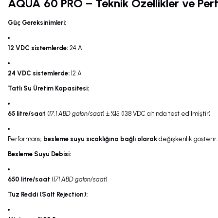
AQUA 60 PRO – Teknik Özellikler ve Perf
Güç Gereksinimleri:
12 VDC sistemlerde:
24 A
24 VDC sistemlerde:
12 A
Tatlı Su Üretim Kapasitesi:
65 litre/saat
(
17,1 ABD galon/saat
) ± %15 (13.8 VDC altında test edilmiştir)
Performans,
besleme suyu sıcaklığına bağlı olarak
değişkenlik gösterir
Besleme Suyu Debisi:
650 litre/saat
(
171 ABD galon/saat
)
Tuz Reddi (Salt Rejection):