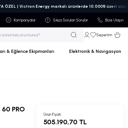
Victron Energy markalı ürünlerde 10.000₺ üzeri siparişlerde kar
Kampanyalar
Sıkça Sorulan Sorular
Bize Ulaşın
Sepetim
arı & Eğlence Ekipmanları
Elektronik & Navigasyon
 60 PRO
Ürün Fiyatı
505.190,70 TL