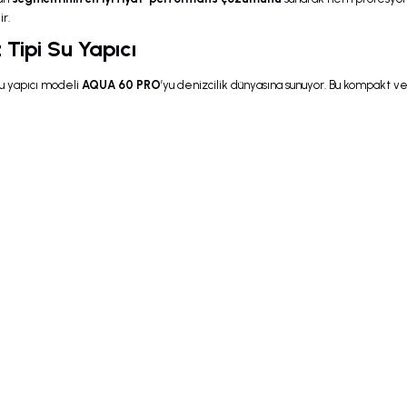
r.
Tipi Su Yapıcı
su yapıcı modeli
AQUA 60 PRO
’yu denizcilik dünyasına sunuyor. Bu kompakt ve