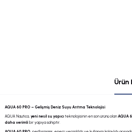
Ürün B
AQUA 60 PRO – Gelişmiş Deniz Suyu Arıtma Teknolojisi
AQUA Nautica,
yeni nesil su yapıcı
teknolojisinin en son ürünü olan
AQUA 6
daha verimli
bir yapıya sahiptir.
AQUA 60 PRO
, performans, enerji verimliliği ve kullanım kolaylığı açısın