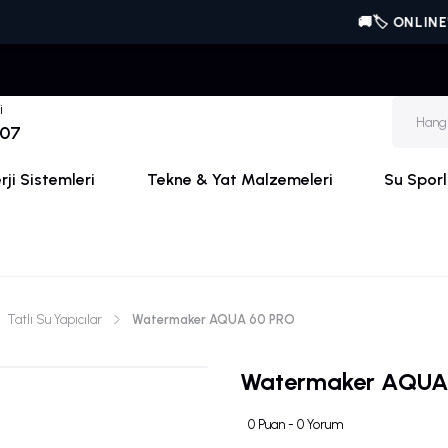
🚚🏷️ ONLINE'A ÖZEL | 
i
 07
ji Sistemleri
Tekne & Yat Malzemeleri
Su Sporl
Tatlı Su Yapıcılar
Watermaker AQUA 60 PRO
Watermaker AQUA
0 Puan - 0 Yorum