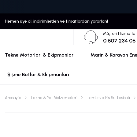
Hemen üye ol, indirimlerden ve fırsatlardan yararlan!
Müşteri Hizmetler
0 507 234 06
Tekne Motorları & Ekipmanları
Marin & Karavan Ener
Şişme Botlar & Ekipmanları
Anasayfa
Tekne & Yat Malzemeleri
Temiz ve Pis Su Tesisatı