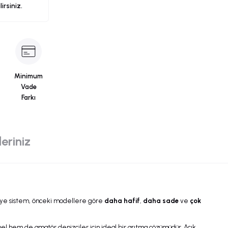
ilirsiniz.
Minimum
Vade
Farkı
eriniz
eviye sistem, önceki modellere göre
daha hafif
,
daha sade
ve
çok
l hem de amatör denizciler için ideal bir arıtma çözümüdür. Açık