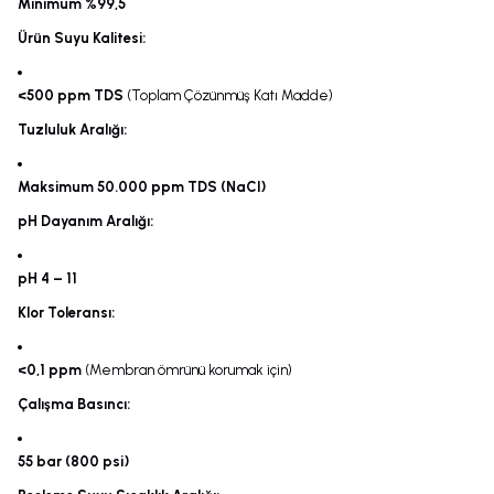
Minimum %99,5
Ürün Suyu Kalitesi:
<500 ppm TDS
(Toplam Çözünmüş Katı Madde)
Tuzluluk Aralığı:
Maksimum 50.000 ppm TDS (NaCl)
pH Dayanım Aralığı:
pH 4 – 11
Klor Toleransı:
<0,1 ppm
(Membran ömrünü korumak için)
Çalışma Basıncı:
55 bar (800 psi)