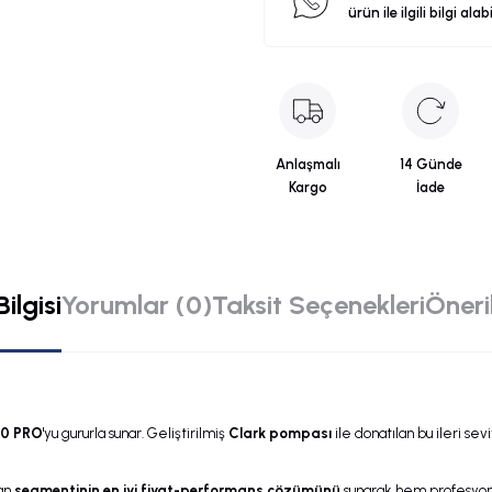
ürün ile ilgili bilgi alab
Anlaşmalı
14 Günde
Kargo
İade
ilgisi
Yorumlar (0)
Taksit Seçenekleri
Öneril
0 PRO
'yu gururla sunar. Geliştirilmiş
Clark pompası
ile donatılan bu ileri s
dan
segmentinin en iyi fiyat-performans çözümünü
sunarak hem profesyone