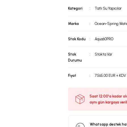
Kategori
Tatlı Su Yapıcılar
Marka
Ocean-Spring Wat
Stok Kodu
Aqua60PRO
Stok
Stokta Var
Durumu
Fiyat
7.565,00 EUR + KDV
Saat 12:00'a kadar ola
aynı gün kargoya veril
Whatsapp destek ha