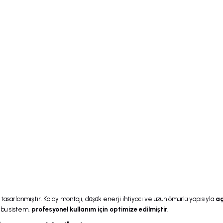
 tasarlanmıştır. Kolay montajı, düşük enerji ihtiyacı ve uzun ömürlü yapısıyla
aç
 bu sistem,
profesyonel kullanım için optimize edilmiştir
.