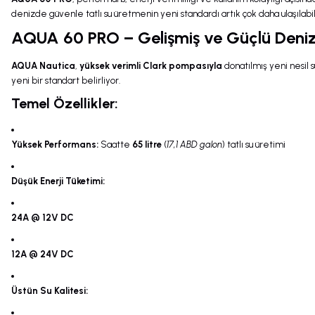
denizde güvenle tatlı su üretmenin yeni standardı artık çok daha ulaşılabili
AQUA 60 PRO – Gelişmiş ve Güçlü Deniz 
AQUA Nautica
,
yüksek verimli Clark pompasıyla
donatılmış yeni nesil 
yeni bir standart belirliyor.
Temel Özellikler:
Yüksek Performans:
Saatte
65 litre
(
17,1 ABD galon
) tatlı su üretimi
Düşük Enerji Tüketimi:
24A @ 12V DC
12A @ 24V DC
Üstün Su Kalitesi: