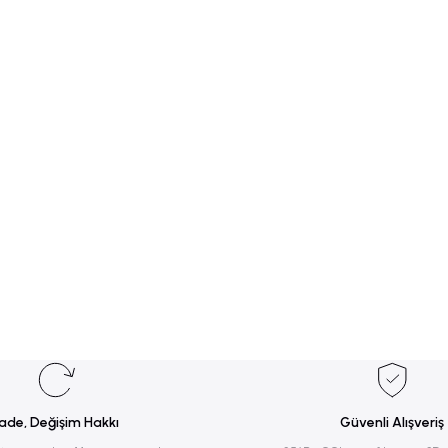
rsiz gördüğünüz noktaları öneri formunu kullanarak tarafımıza iletebilirsiniz.
Bu ürüne ilk yorumu siz yapın!
Yorum Yaz
İade, Değişim Hakkı
Güvenli Alışveriş