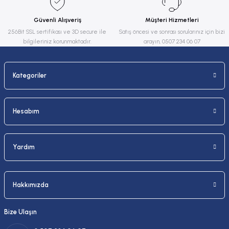
Ürün fiyatı diğer sitelerden daha pahalı.
Güvenli Alışveriş
Müşteri Hizmetleri
Bu ürüne benzer farklı alternatifler olmalı.
256Bit SSL sertifikası ve 3D secure ile
Satış öncesi ve sonrası sorularınız için bizi
bilgileriniz korunmaktadır.
arayın, 0507 234 06 07
Kategoriler
Gönder
Hesabım
Yardım
Hakkımızda
Bize Ulaşın