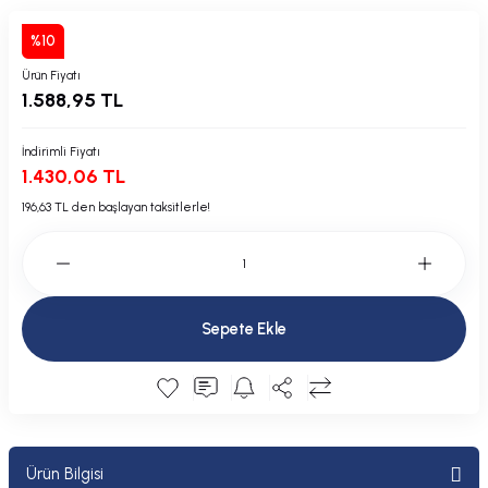
Plastik Kapak / Dolap / Yuva
%10
Şamandıra ve Ekipmanı
Ürün Fiyatı
1.588,95 TL
Silecek
İndirimli Fiyatı
1.430,06 TL
Tahliye Borusu, Firar, Miçoz
196,63 TL den başlayan taksitlerle!
Tente Malzemesi
Usturmaça ve Ekipmanı
Sepete Ekle
Ürün Bilgisi