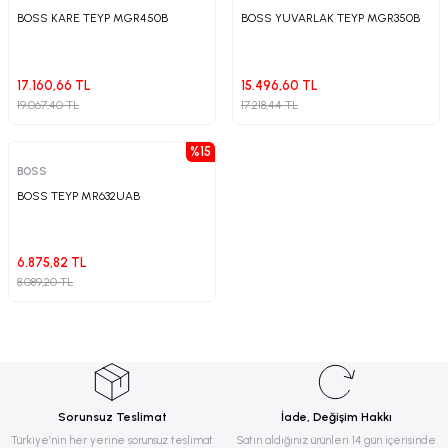
Plastik Kapak / Dolap / Yuva
BOSS KARE TEYP MGR450B
BOSS YUVARLAK TEYP MGR350B
Şamandıra ve Ekipmanı
17.160,66 TL
15.496,60 TL
19.067,40 TL
17.218,44 TL
Silecek
%15
Tahliye Borusu, Firar, Miçoz
BOSS
BOSS TEYP MR632UAB
Tente Malzemesi
Usturmaça ve Ekipmanı
6.875,82 TL
8.089,20 TL
Sorunsuz Teslimat
İade, Değişim Hakkı
Türkiye’nin her yerine sorunsuz teslimat
Satın aldığınız ürünleri 14 gün içerisinde