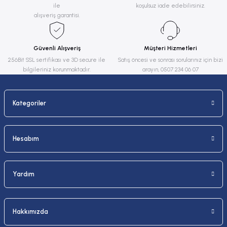
ile
koşulsuz iade edebilirsiniz.
alışveriş garantisi.
Güvenli Alışveriş
Müşteri Hizmetleri
256Bit SSL sertifikası ve 3D secure ile
Satış öncesi ve sonrası sorularınız için bizi
bilgileriniz korunmaktadır.
arayın, 0507 234 06 07
Kategoriler
Hesabım
Yardım
Hakkımızda