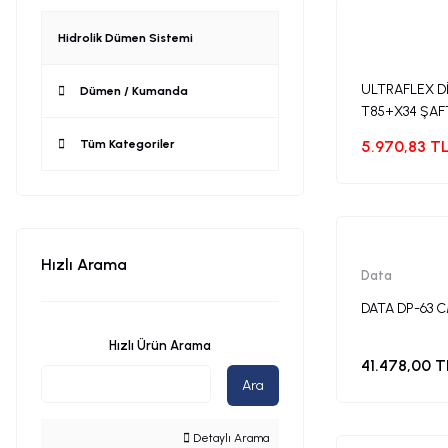
Hidrolik Dümen Sistemi
ULTRAFLEX D
Dümen / Kumanda
T85+X34 ŞAF
Tüm Kategoriler
5.970,83 T
Hızlı Arama
Data
DATA DP-63 
Hızlı Ürün Arama
41.478,00 T
Ara
Detaylı Arama