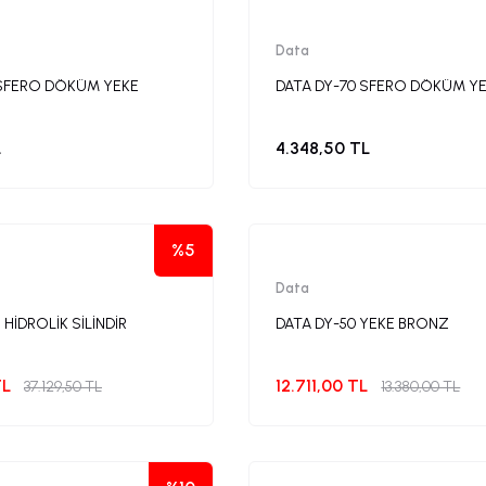
Data
 SFERO DÖKÜM YEKE
DATA DY-70 SFERO DÖKÜM Y
L
4.348,50 TL
%5
Data
 HİDROLİK SİLİNDİR
DATA DY-50 YEKE BRONZ
TL
12.711,00 TL
37.129,50 TL
13.380,00 TL