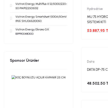
Victron Energy MultiPlus-II 12/5000/220-
50 PMP122505012
Hydrodrive
MU 75 HYDRO
Victron Energy Smartshunt 1000A/50mV
IP65 SHU065210050
SİSTEMİ KİTİ
Victron Energy Ekrano GX
53.887,95 
BPP900480100
Sponsor Ürünler
Data
DATA DP-75 C
48.502,50 