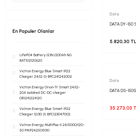
Data
DATA DY-150
En Populer Olanlar
5.820,30 T
LiFePO4 Battery 12.8V/200Ah NG
BAT512120620
Victron Energy Blue Smart IP22
Charger 24/12 (1) BPC241242002
Data
Victron Energy Orion-Tr Smart 24/12-
DATA DS-150S
20A Isolated DC-DC charger
ORI241224120
35.273,03 
Victron Energy Blue Smart IP22
Charger 12/30 (1) BPC123047002
Victron Energy MultiPlus-II 24/5000/120-
50 PMP242505010