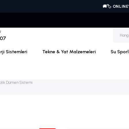
🚚🏷️ ONLINE'A ÖZEL |
i
 07
ji Sistemleri
Tekne & Yat Malzemeleri
Su Sporl
olik Dümen Sistemi