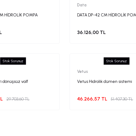
Data
CM HİDROLİK POMPA
DATA DP-42 CM HİDROLİK POMP
L
36.126,00 TL
Stok Sorunuz
Stok Sorunuz
Vetus
ri dönüşsüz valf
Vetus Hidrolik dümen sistemi
TL
46.266,57 TL
29.703,60 TL
51.407,30 TL