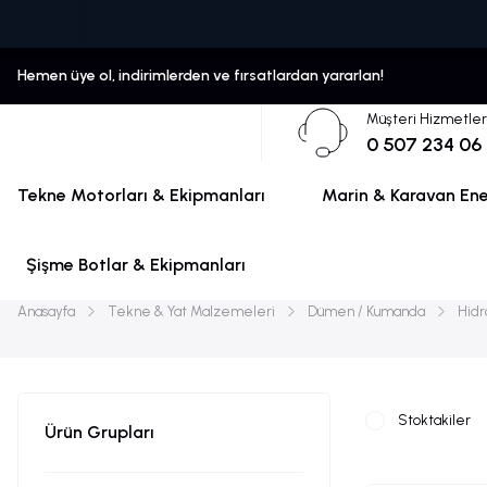
Hemen üye ol, indirimlerden ve fırsatlardan yararlan!
Müşteri Hizmetler
0 507 234 06
Tekne Motorları & Ekipmanları
Marin & Karavan Ener
Şişme Botlar & Ekipmanları
Anasayfa
Tekne & Yat Malzemeleri
Dümen / Kumanda
Hidr
Stoktakiler
Ürün Grupları