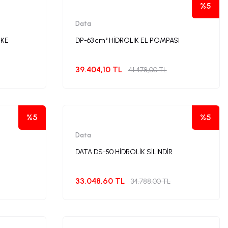
%5
Data
EKE
DP-63 cm³ HİDROLİK EL POMPASI
39.404,10 TL
41.478,00 TL
%5
%5
Data
DATA DS-50 HİDROLİK SİLİNDİR
33.048,60 TL
34.788,00 TL