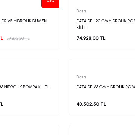
%10
Data
 DRIVE HİDROLİK DÜMEN
DATA DP-120 CM HİDROLİK P
KİLİTLİ
TL
74.928,00 TL
59.875,50 TL
Data
M HİDROLİK POMPA KİLİTLİ
DATA DP-63 CM HİDROLİK POMP
TL
48.502,50 TL