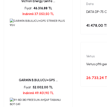
Victron Energy Centa ...
Data
Fiyat :
46.316,88 TL
DATA DP-75 
İndirimli 37.053,50 TL
41.478,00 T
Vetus
Vetus çiftli ge
26.733,24 
GARMİN B.BULUCU+GPS ...
Fiyat :
52.002,00 TL
İndirimli 49.401,90 TL