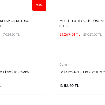
%15
İREKSİYON KUTUSU
MULTİFLEX HİDROLİK DÜMEN 
T
33 CC
L
21.267,51 TL
7.024,50 TL
25.020,60 TL
Data
CM HİDROLİK POMPA
DATA DY-460 SFERO DÖKÜM 
L
13.112,40 TL