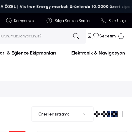
 Victron Energy markalı ürünlerde 10.000₺ üzeri siparişlerde ka
Kampanyalar
Sıkça Sorulan Sorular
Bize Ulaşın
Sepetim
arı & Eğlence Ekipmanları
Elektronik & Navigasyon