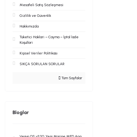
Mesafeli Satış Sözleşmesi
Gizlilik ve Güvenlik
Hakkımızda
Tüketici Haklari – Cayma – İptal İade
Koşullari
Kişisel Veriler Politikası
SIKÇA SORULAN SORULAR
Tüm Sayfalar
Bloglar
Venus OS v3.20: Yeni Marine MFD App