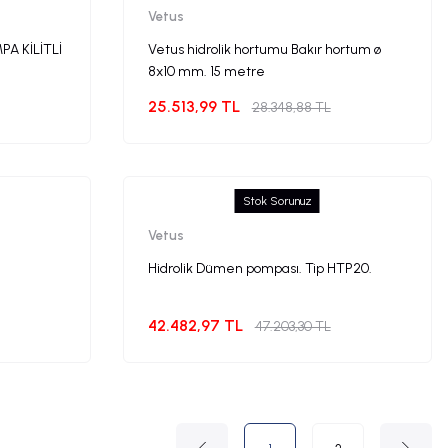
Vetus
A KİLİTLİ
Vetus hidrolik hortumu Bakır hortum ø
8x10 mm. 15 metre
25.513,99 TL
28.348,88 TL
Stok Sorunuz
Vetus
Hidrolik Dümen pompası. Tip HTP20.
42.482,97 TL
47.203,30 TL