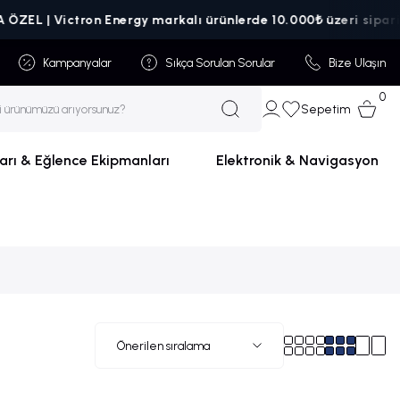
Victron Energy markalı ürünlerde 10.000₺ üzeri siparişlerde ka
Kampanyalar
Sıkça Sorulan Sorular
Bize Ulaşın
0
Sepetim
arı & Eğlence Ekipmanları
Elektronik & Navigasyon