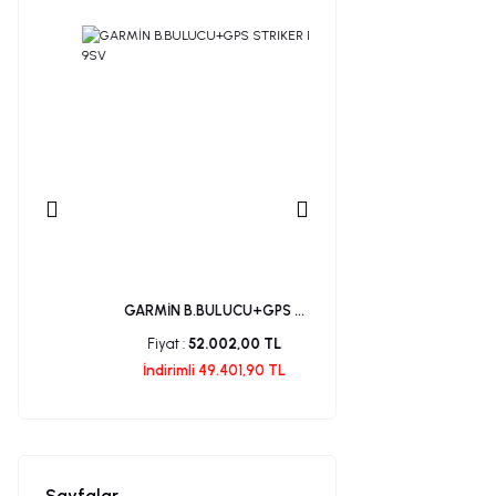
GARMİN B.BULUCU+GPS ...
RY-BD 330 FREESUN A
Fiyat :
52.002,00 TL
Fiyat :
54.659,88 
İndirimli 49.401,90 TL
İndirimli 49.193,89
Sayfalar