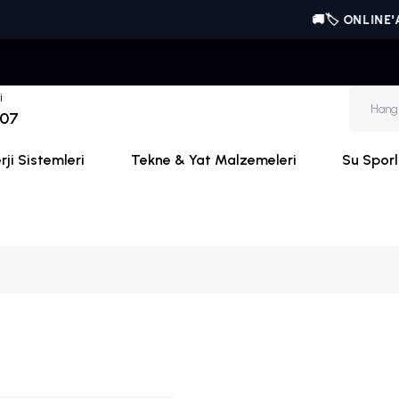
🚚🏷️ ONLINE'A ÖZEL | 
i
 07
ji Sistemleri
Tekne & Yat Malzemeleri
Su Sporl