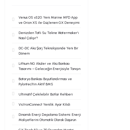
Venus OS v3.20: Yeni Marine MFD App
ve Orion XS ile Güçlenen GX Deneyimi
Denizden Tatlı Su: Tekne Watermaker’ı
Nasıl Çalışır?
DC-DC Akü Şarj Teknolojisinde Yeni Bir
Dönem
Lithium NG Aküler ve Akü Bankası
Tasarımı – Geleceğin Enerjisiyle Tanışın
Batarya Bankası Boyutlandırması ve
Pylontech’in Aktif BMS
Ultimatif Çekilebilir Botlar Rehberi
VictronConnect Yenilik: Ayar Kilidi
Dinamik Enerji Depolama Sistemi: Enerji
Maliyetlerini Otomatik Olarak Düşürün