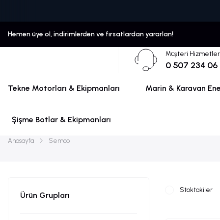
Hemen üye ol, indirimlerden ve fırsatlardan yararlan!
Müşteri Hizmetler
0 507 234 06
Tekne Motorları & Ekipmanları
Marin & Karavan Ener
Şişme Botlar & Ekipmanları
Anasayfa
Semco
Stoktakiler
Ürün Grupları