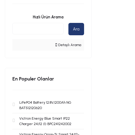
Hızlı Ürün Arama
Ara
Detaylı Arama
En Populer Olanlar
LiFePO4 Battery 12.8V/200Ah NG
BAT512120620
Victron Energy Blue Smart IP22
Charger 24/12 (1) BPC241242002
Victron Energy Orion-Tr Smart 24/12-