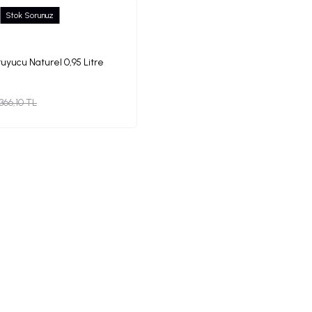
Stok Sorunuz
uyucu Naturel 0,95 Litre
366,10 TL