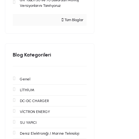
GX Touch 50 ve 70 Duvardan Montaj
Versiyonlarını Tanıtıyoruz
Tüm Bloglar
Blog Kategorileri
Genel
LİTHİUM
DC-DC CHARGER
VİCTRON ENERGY
SU YAPICI
Deniz Elektroniği / Marine Teknoloji