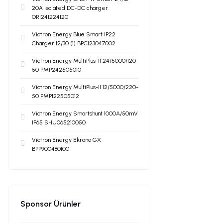
20A Isolated DC-DC charger
ORI241224120
Victron Energy Blue Smart IP22
Charger 12/30 (1) BPC123047002
Victron Energy MultiPlus-II 24/5000/120-
50 PMP242505010
Victron Energy MultiPlus-II 12/5000/220-
50 PMP122505012
Victron Energy Smartshunt 1000A/50mV
IP65 SHU065210050
Victron Energy Ekrano GX
BPP900480100
Sponsor Ürünler