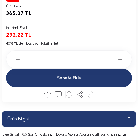
Plastik Kapak / Dolap / Yuva
Ürün Fiyatı
365,27 TL
Şamandıra ve Ekipmanı
İndirimli Fiyatı
292,22 TL
Silecek
40,18 TL den başlayan taksitlerle!
Tahliye Borusu, Firar, Miçoz
Tente Malzemesi
Sepete Ekle
Usturmaça ve Ekipmanı
Ürün Bilgisi
Blue Smart IP65 Şarj Cihazları için Duvara Montaj Aparatı, akıllı şarj cihazınız için