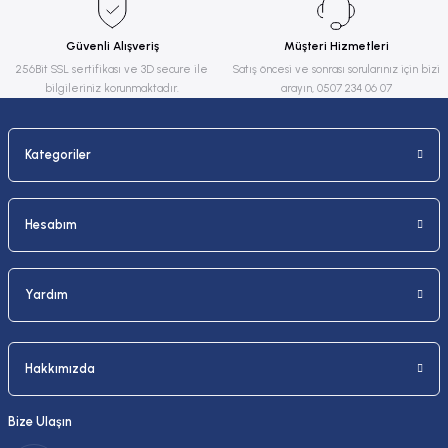
Ürün fiyatı diğer sitelerden daha pahalı.
Güvenli Alışveriş
Müşteri Hizmetleri
Bu ürüne benzer farklı alternatifler olmalı.
256Bit SSL sertifikası ve 3D secure ile
Satış öncesi ve sonrası sorularınız için bizi
bilgileriniz korunmaktadır.
arayın, 0507 234 06 07
Kategoriler
Gönder
Hesabım
Yardım
Hakkımızda
Bize Ulaşın