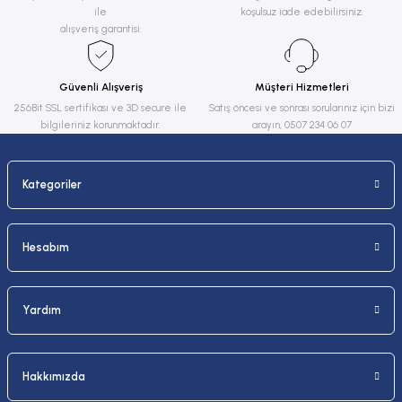
ile
koşulsuz iade edebilirsiniz.
alışveriş garantisi.
Güvenli Alışveriş
Müşteri Hizmetleri
256Bit SSL sertifikası ve 3D secure ile
Satış öncesi ve sonrası sorularınız için bizi
bilgileriniz korunmaktadır.
arayın, 0507 234 06 07
Kategoriler
Hesabım
Yardım
Hakkımızda