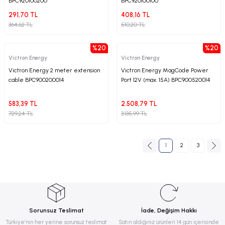
BPC920100200
BPC920100100
291,70 TL
408,16 TL
364,62 TL
510,20 TL
%20
%20
Victron Energy
Victron Energy
Victron Energy 2 meter extension
Victron Energy MagCode Power
cable BPC900200014
Port 12V (max. 15A) BPC900520014
583,39 TL
2.508,79 TL
729,24 TL
3.135,99 TL
1
2
3
Sorunsuz Teslimat
İade, Değişim Hakkı
Türkiye’nin her yerine sorunsuz teslimat
Satın aldığınız ürünleri 14 gün içerisinde