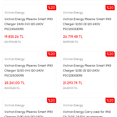
& Şöntler
VE.net
Vernikler
Kilit / Menteşe
Marine Isıtma & Soğutma
Motor Aynası
Vantilatör
%20
%20
Victron Energy
Victron Energy
ormatörleri
Zehirli Boya
Koç Boynuzu ve Kurtağızı
Vasistas Kolu & Amortisör
Şaft Yatakları
Yağ Pompası
Victron Energy Phoenix Smart IP43
Victron Energy Phoenix Smart IP43
Charger 24/16 (1+1) 120-240V
Charger 12/50 (3) 120-240V
PSC241651095
PSC125053095
bloları
dırma
Korna
Yemek ve Servis Takımları
Sail Drive Şanzımanlar
19.835,26 TL
26.719,48 TL
24.794,08 TL
33.399,35 TL
ontaj Aksesuarları
Kulp ve Tutamak
Soğutma Pompası
%20
%20
ksesuarları
Masa ve Sandalye
Tutya
Victron Energy
Victron Energy
Victron Energy Phoenix Smart IP43
Victron Energy Phoenix Smart IP43
Cihazları
törü
Matafora
Charger 12/50 (1+1) 120-240V
Charger 12/30 (3) 120-240V
PSC125051095
PSC123053095
 Adaptörler
Tesisatı
Merdiven
25.261,00 TL
21.293,74 TL
31.576,26 TL
26.617,17 TL
ler
Pasarella
%20
%20
Victron Energy
Victron Energy
& Anahtar Sistemleri
Paslanmaz Malzeme
Victron Energy Phoenix Smart IP43
Victron Energy Carry case for IP65
Charger 12/30 (1+1) 120-240V
Ch. 12/25, 24/13 & accessories